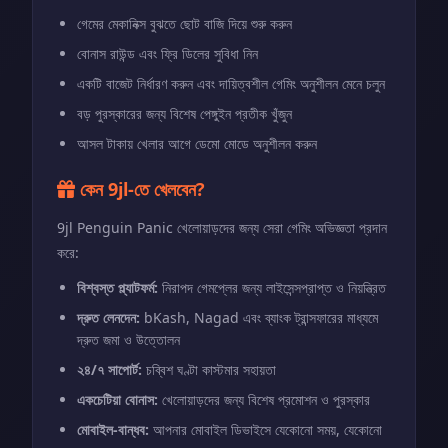
গেমের মেকানিক্স বুঝতে ছোট বাজি দিয়ে শুরু করুন
বোনাস রাউন্ড এবং ফ্রি ডিলের সুবিধা নিন
একটি বাজেট নির্ধারণ করুন এবং দায়িত্বশীল গেমিং অনুশীলন মেনে চলুন
বড় পুরস্কারের জন্য বিশেষ পেঙ্গুইন প্রতীক খুঁজুন
আসল টাকায় খেলার আগে ডেমো মোডে অনুশীলন করুন
কেন 9jl-তে খেলবেন?
9jl Penguin Panic খেলোয়াড়দের জন্য সেরা গেমিং অভিজ্ঞতা প্রদান
করে:
বিশ্বস্ত প্ল্যাটফর্ম:
নিরাপদ গেমপ্লের জন্য লাইসেন্সপ্রাপ্ত ও নিয়ন্ত্রিত
দ্রুত লেনদেন:
bKash, Nagad এবং ব্যাংক ট্রান্সফারের মাধ্যমে
দ্রুত জমা ও উত্তোলন
২৪/৭ সাপোর্ট:
চব্বিশ ঘণ্টা কাস্টমার সহায়তা
একচেটিয়া বোনাস:
খেলোয়াড়দের জন্য বিশেষ প্রমোশন ও পুরস্কার
মোবাইল-বান্ধব:
আপনার মোবাইল ডিভাইসে যেকোনো সময়, যেকোনো