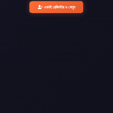
এখনই রেজিস্টার ও খেলুন