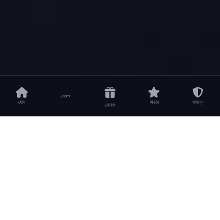
গেমস
হোম
ফিচার
সাহায্য
বোনাস
9jl সম্পর্কে
গেমস
হোম
স্লট গেমস
এখনই খেলুন
লাইভ ক্যাসিনো
ফিচারসমূহ
কার্ড গেমস
সাপোর্ট
আইনি