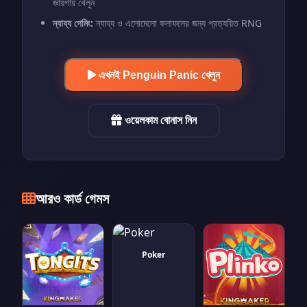
জায়গায় খেলুন
ন্যায্য গেমিং:
ন্যায্য ও এলোমেলো ফলাফলের জন্য প্রত্যয়িত RNG
এখনই Penguin Panic খেলুন
ওয়েলকাম বোনাস নিন
আরও কার্ড গেমস
Poker