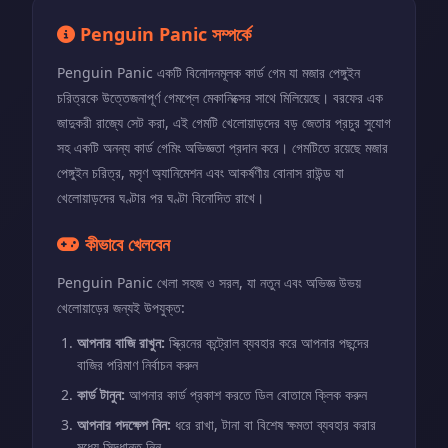
Penguin Panic সম্পর্কে
Penguin Panic একটি বিনোদনমূলক কার্ড গেম যা মজার পেঙ্গুইন
চরিত্রকে উত্তেজনাপূর্ণ গেমপ্লে মেকানিক্সের সাথে মিলিয়েছে। বরফের এক
জাদুকরী রাজ্যে সেট করা, এই গেমটি খেলোয়াড়দের বড় জেতার প্রচুর সুযোগ
সহ একটি অনন্য কার্ড গেমিং অভিজ্ঞতা প্রদান করে। গেমটিতে রয়েছে মজার
পেঙ্গুইন চরিত্র, মসৃণ অ্যানিমেশন এবং আকর্ষণীয় বোনাস রাউন্ড যা
খেলোয়াড়দের ঘণ্টার পর ঘণ্টা বিনোদিত রাখে।
কীভাবে খেলবেন
Penguin Panic খেলা সহজ ও সরল, যা নতুন এবং অভিজ্ঞ উভয়
খেলোয়াড়ের জন্যই উপযুক্ত:
আপনার বাজি রাখুন:
স্ক্রিনের কন্ট্রোল ব্যবহার করে আপনার পছন্দের
বাজির পরিমাণ নির্বাচন করুন
কার্ড টানুন:
আপনার কার্ড প্রকাশ করতে ডিল বোতামে ক্লিক করুন
আপনার পদক্ষেপ নিন:
ধরে রাখা, টানা বা বিশেষ ক্ষমতা ব্যবহার করার
মধ্যে সিদ্ধান্ত নিন