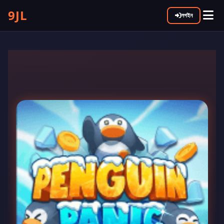
9JL
লগইন