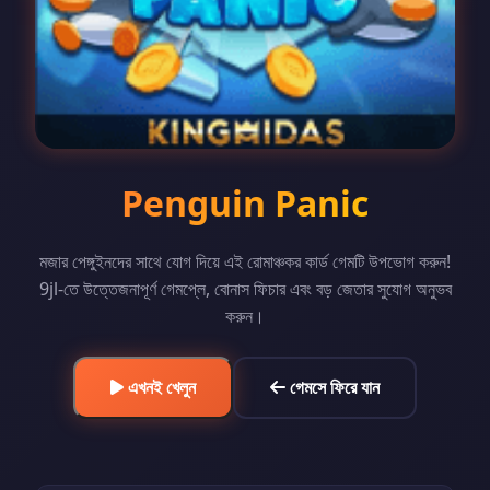
Penguin Panic
মজার পেঙ্গুইনদের সাথে যোগ দিয়ে এই রোমাঞ্চকর কার্ড গেমটি উপভোগ করুন!
9jl-তে উত্তেজনাপূর্ণ গেমপ্লে, বোনাস ফিচার এবং বড় জেতার সুযোগ অনুভব
করুন।
গেমসে ফিরে যান
এখনই খেলুন