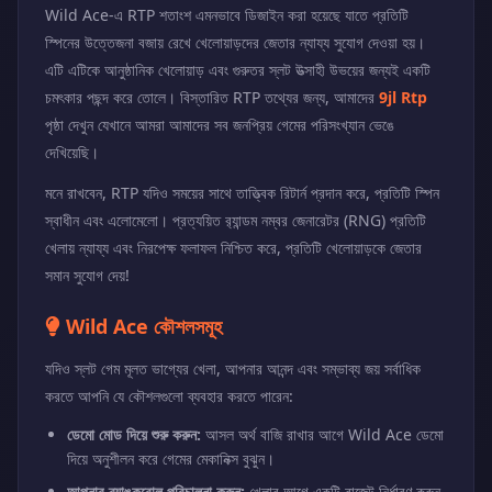
Wild Ace-এ RTP শতাংশ এমনভাবে ডিজাইন করা হয়েছে যাতে প্রতিটি
স্পিনের উত্তেজনা বজায় রেখে খেলোয়াড়দের জেতার ন্যায্য সুযোগ দেওয়া হয়।
এটি এটিকে আনুষ্ঠানিক খেলোয়াড় এবং গুরুতর স্লট উত্সাহী উভয়ের জন্যই একটি
চমৎকার পছন্দ করে তোলে। বিস্তারিত RTP তথ্যের জন্য, আমাদের
9jl Rtp
পৃষ্ঠা দেখুন যেখানে আমরা আমাদের সব জনপ্রিয় গেমের পরিসংখ্যান ভেঙে
দেখিয়েছি।
মনে রাখবেন, RTP যদিও সময়ের সাথে তাত্ত্বিক রিটার্ন প্রদান করে, প্রতিটি স্পিন
স্বাধীন এবং এলোমেলো। প্রত্যয়িত র‍্যান্ডম নম্বর জেনারেটর (RNG) প্রতিটি
খেলায় ন্যায্য এবং নিরপেক্ষ ফলাফল নিশ্চিত করে, প্রতিটি খেলোয়াড়কে জেতার
সমান সুযোগ দেয়!
Wild Ace কৌশলসমূহ
যদিও স্লট গেম মূলত ভাগ্যের খেলা, আপনার আনন্দ এবং সম্ভাব্য জয় সর্বাধিক
করতে আপনি যে কৌশলগুলো ব্যবহার করতে পারেন:
ডেমো মোড দিয়ে শুরু করুন:
আসল অর্থ বাজি রাখার আগে Wild Ace ডেমো
দিয়ে অনুশীলন করে গেমের মেকানিক্স বুঝুন।
আপনার ব্যাঙ্করোল পরিচালনা করুন:
খেলার আগে একটি বাজেট নির্ধারণ করুন